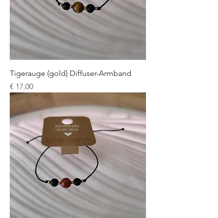
Tigerauge (gold) Diffuser-Armband
Preis
€ 17,00