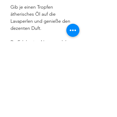
Gib je einen Tropfen 
ätherisches Öl auf die 
Lavaperlen und genieße den 
dezenten Duft.
Da Edelsteine Naturprodukte 
sind, kann es zu leichten 
Farb- und 
Musterungsabweichungen 
kommen.
Größe der Steine/Perlen:
afrikanischer Türkis 6mm , 
Lavaperlen 4mm, 
Silberperlen 2mm