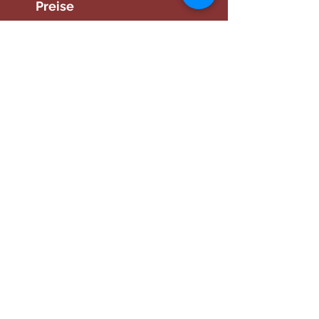
Preise
75 Minuten 80 €
Hinweis:
Die
Klangmassage kann
sowohl vorbeugend,
als
auch begleitend zur
Schulmedizin/Therapie
angewedet werden.
Die
Klangmassage ersetzt
keine Behandlung bei
einer Ärztin oder
Therapeutin.