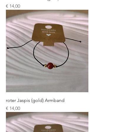
Preis
€ 14,00
roter Jaspis (gold) Armband
Preis
€ 14,00