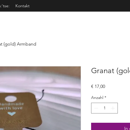
a:'tse:
Kontakt
at (gold) Armband
Granat (go
Preis
€ 17,00
Anzahl
*
In