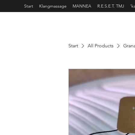
Start
Klangmassage
MANNEA
R.E.S.E.T. TMJ
'k
Start
All Products
Gran