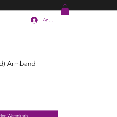
Anmelden
ld) Armband
 den Warenkorb