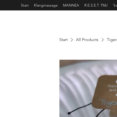
Start
Klangmassage
MANNEA
R.E.S.E.T. TMJ
'k
Start
All Products
Tiger