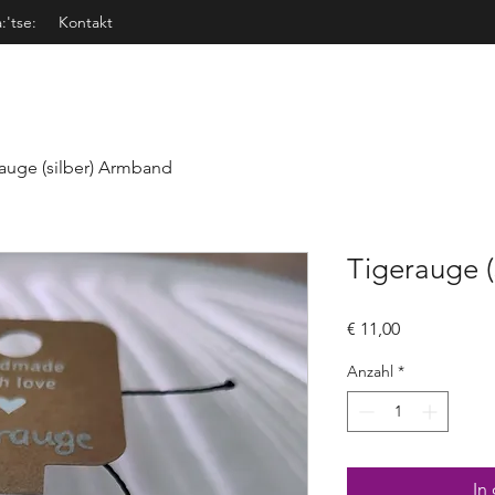
a:'tse:
Kontakt
auge (silber) Armband
Tigerauge 
Preis
€ 11,00
Anzahl
*
In